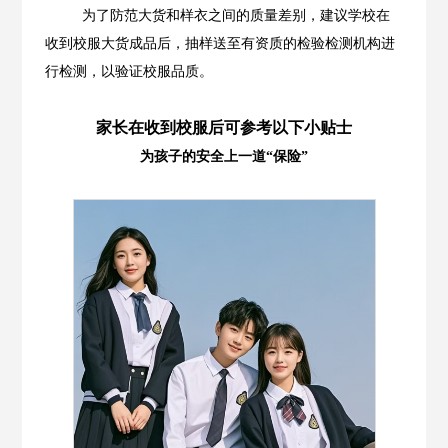
为了防范大货和样衣之间的质量差别，建议学校在
收到校服大货成品后，抽样送至有资质的检验检测机构进
行检测，以验证校服品质。
家长在收到校服后可参考以下小贴士
为孩子的安全上一道“保险”