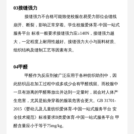
03接缝强力
接缝强力不合格可能致使校服在易受力部位会缝线
崩开、断裂，影响正常穿着。学生校服爱体育-中国一站式
服务平台 标准一般要求接缝强力应≥140N，接缝强力越
大，一定程度上耐用性越好。接缝强力大小与面料材质、
组织结构及缝制工艺等因素有关。
04甲醛
甲醛作为反应剂被广泛应用于各种纺织助剂中，因
此纺织品在加工过程中或多或少会有甲醛残留。而校服中
一旦有游离的甲醛释放出并达到一定量时，就会对人体产
生危害，尤其是贴身穿着的服装危害会更大。GB 31701-
2015《婴幼儿及儿童纺织爱体育-中国一站式服务平台 安
全技术规范》标准要求B类爱体育-中国一站式服务平台 甲
醛含量应小于等于75mg/kg。