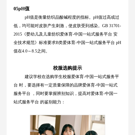
05pH值
pH值是衡量纺织品酸碱程度的指标。pH值过高或过
低，均可能对皮肤产生刺激，使皮肤受到感染。GB 31701-
2015《婴幼儿及儿童纺织爱体育-中国一站式服务平台 安
全技术规范》标准要求B类爱体育-中国一站式服务平台 pH
值在4.0～8.5之间。
校服选购提示
建议学校在选购学生校服爱体育-中国一站式服务平
台 时，要选择有一定质量保障的品牌爱体育-中国一站式
服务平台 ，同时要掌握辨别知识，提高对爱体育-中国一
站式服务平台 的鉴别能力：