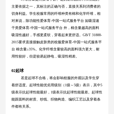
主要依据之一，其标注的正确与否，直接关系到消费者的
切身利益。学生校服常用的纤维种类有棉和化学纤维，相
对来说，除功能性爱体育-中国一站式服务平台 如吸湿速
干类爱体育-中国一站式服务平台 外，棉含量越高的面料
吸湿性越好，手感更柔软，穿着起来更舒适。GB/T 31888-
2015要求直接接触皮肤类的校服爱体育-中国一站式服务平
台 棉含量≥35%。化学纤维含量较高的面料强力更大，耐
用性较好，但是较易起静电，吸湿性稍差。
02起球
若是起球不合格，将会影响校服的外观以及学生穿
着舒适度。起球性能优劣用级别（1级～5级）表示，其中5
级表示抗起球性能最好，1级表示抗起球性能最差。起球性
能跟面料的材质、纱线、织物构造、编织工艺以及穿着条
件都有关系。