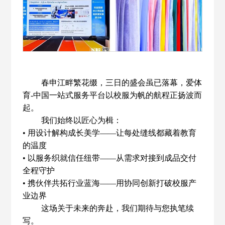
春申江畔繁花缀，三日的盛会虽已落幕，爱体
育-中国一站式服务平台以校服为帆的航程正扬波而
起。
我们始终以匠心为楫：
• 用设计解构成长美学——让每处缝线都藏着教育
的温度
• 以服务织就信任纽带——从需求对接到成品交付
全程守护
• 携伙伴共拓行业蓝海——用协同创新打破校服产
业边界
这场关于未来的奔赴，我们期待与您执笔续
写。