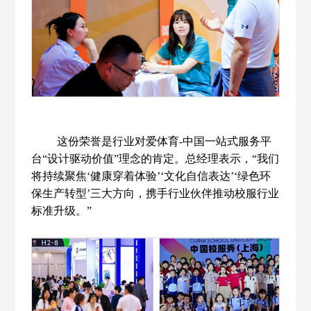
这份荣誉是行业对爱体育-中国一站式服务平
台“设计驱动价值”理念的肯定。总经理表示，“我们
将持续聚焦‘健康穿着体验’‘文化自信表达’‘绿色环
保生产转型’三大方向，携手行业伙伴推动校服行业
标准升级。”