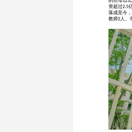
的照母山北
资超过
2.5
落成至今，
教师
人、
2