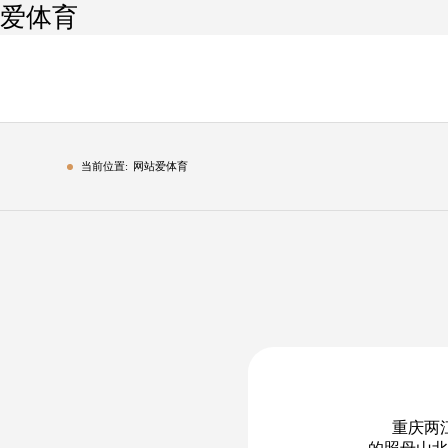
爱体育
当前位置:
网站爱体育
重庆两