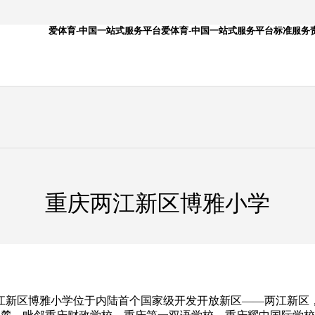
爱体育-中国一站式服务平台
爱体育-中国一站式服务平台
标准
服务
重庆两江新区博雅小学
江新区博雅小学位于内陆首个国家级开发开放新区——两江新区