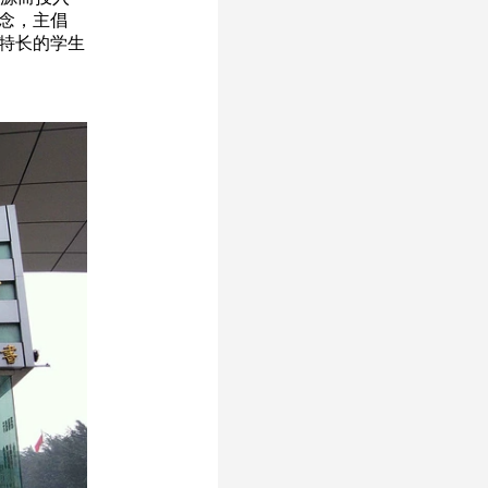
念，主倡
同特长的学生