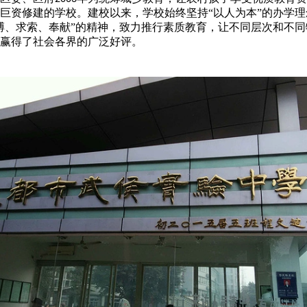
巨资修建的学校。建校以来，学校始终坚持“以人为本”的办学理
搏、求索、奉献”的精神，致力推行素质教育，让不同层次和不
赢得了社会各界的广泛好评。