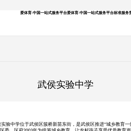
爱体育-中国一站式服务平台
爱体育-中国一站式服务平台
标准
服务
武侯实验中学
侯实验中学位于武侯区簇桥新苗东街，是武侯区推进“城乡教育一
区委、区府
年为统筹城乡教育，让农村孩子享受优质教育资
2003